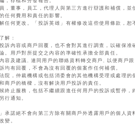
編，存檔和分發報告。
員，董事，員工，代理人與第三方進行辯護和補償，並
的任何費用和責任的影響。
解任何更改。「投訴英雄」有權修改這些使用條款，恕
了解：
投訴內容或商戶回覆，也不會對其進行調查，以確保准
論。用戶對所提交之內容的準確性承擔全部責任。
內容及建議, 連同用戶的聯絡資料轉交商戶, 以便商戶
訴均有回覆，不會為沒有回覆的個案作任何補償。
法院，仲裁機構或包括消委會的其他機構受理或處理的
者和商戶的橋樑，沒有解決用戶投訴的責任。
候終止服務，包括不繼續跟進任何用戶的投訴或暫停，
另行通知。
」承諾絕不會向第三方除有關商戶外透露用戶的個人資
改變。